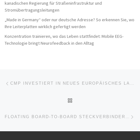
kanadischen Regierung für Straßeninfrastruktur und
Stromübertragungsleitungen
„Made in Germany“ oder nur deutsche Adresse? So erkennen Sie, wo
Ihre Leiterplatten wirklich gefertigt werden
Konzentration trainieren, wo das Leben stattfindet: Mobile EEG-
Technologie bringt Neurofeedback in den Alltag
Beitragsnavigation
Vorheriger Beitrag
CMP INVESTIERT IN NEUES EUROPÄISCHES LAGER
ZURÜCK ZUR BEITRAGSL
Nä
FLOATING BOARD-TO-BOARD STECKVERBINDER – FÜR SPEZIELLE HIGH-SPEED ANWENDUNGEN