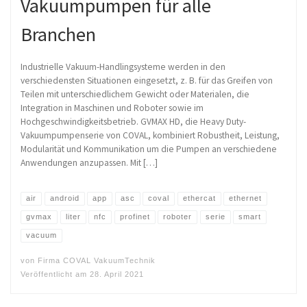
Vakuumpumpen für alle
Branchen
Industrielle Vakuum-Handlingsysteme werden in den
verschiedensten Situationen eingesetzt, z. B. für das Greifen von
Teilen mit unterschiedlichem Gewicht oder Materialen, die
Integration in Maschinen und Roboter sowie im
Hochgeschwindigkeitsbetrieb. GVMAX HD, die Heavy Duty-
Vakuumpumpenserie von COVAL, kombiniert Robustheit, Leistung,
Modularität und Kommunikation um die Pumpen an verschiedene
Anwendungen anzupassen. Mit […]
air
android
app
asc
coval
ethercat
ethernet
gvmax
liter
nfc
profinet
roboter
serie
smart
vacuum
von
Firma COVAL VakuumTechnik
Veröffentlicht am
28. April 2021