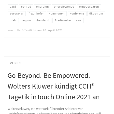
basf
conrad
energien
energiewende
erneuerbaren
eurosolar
fraunhofer
kommunen
konferenz
ökostrom
pfalz
region
rheinland
Stadtwerke
sws
von
Veröffentlicht am
28. April 2021
EVENTS
Go Beyond. Be Empowered.
Wolters Kluwer kündigt CCH®
Tagetik inTouch Online 2021 an
Wolters Kluwer, ein weltweit führender Anbieter von
Fachinformationen, Softwarelösungen und Dienstleistungen, will