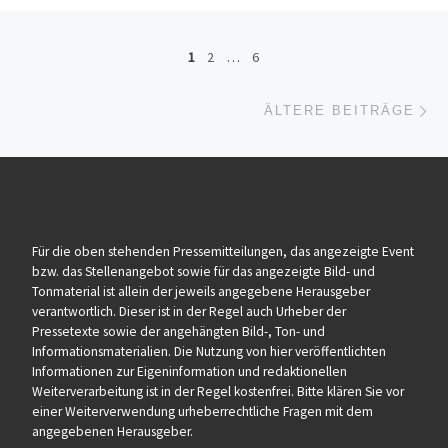
Beitragsnavigation
1
2
…
6
Äl
ÄLTERE BEITRÄGE
Für die oben stehenden Pressemitteilungen, das angezeigte Event
bzw. das Stellenangebot sowie für das angezeigte Bild- und
Tonmaterial ist allein der jeweils angegebene Herausgeber
verantwortlich. Dieser ist in der Regel auch Urheber der
Pressetexte sowie der angehängten Bild-, Ton- und
Informationsmaterialien. Die Nutzung von hier veröffentlichten
Informationen zur Eigeninformation und redaktionellen
Weiterverarbeitung ist in der Regel kostenfrei. Bitte klären Sie vor
einer Weiterverwendung urheberrechtliche Fragen mit dem
angegebenen Herausgeber.