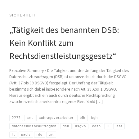
SICHERHEIT
„Tätigkeit des benannten DSB:
Kein Konflikt zum
Rechtsdienstleistungsgesetz“
Executive Summary • Die Tätigkeit und der Umfang der Tätigkeit des
Datenschutzbeauftragen (DSB) ist unionsrechtlich durch die DSGVO
(Artt. 37 bis 39 DSGVO) festgelegt. Der Umfang der Tätigkeit
bestimmt sich dabei insbesondere nach Art. 39 Abs. 1 DSGVO.
Hieraus ergibt sich ein auch durch deutsche Rechtsprechung
zwischenzeitlich anerkanntes eigenes Berufsbild […]
????
artt
auftragsverarbeiter
bfh
bgh
datenschutzbeauftragten
dsb
dsgvo
edsa
iii
ist3
lit
pauly
rdg
urt