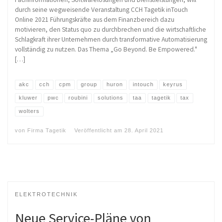
durch seine wegweisende Veranstaltung CCH Tagetik inTouch
Online 2021 Führungskräfte aus dem Finanzbereich dazu
motivieren, den Status quo zu durchbrechen und die wirtschaftliche
Schlagkraft ihrer Unternehmen durch transformative Automatisierung
vollständig zu nutzen. Das Thema „Go Beyond. Be Empowered."
[…]
akc
cch
cpm
group
huron
intouch
keyrus
kluwer
pwc
roubini
solutions
taa
tagetik
tax
wolters
von
Firma Tagetik
Veröffentlicht am
28. April 2021
ELEKTROTECHNIK
Neue Service-Pläne von