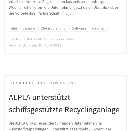
erhält nun konkrete Züge. In einer kostenlosen, dreiteiligen-
Webinarreihe liefern die Unternehmen jetzt einen Überblick über
die Vorteile ihrer Partnerschaft, mit […]
alpi
caneco
Elektroplanung
Software
webinar
von
Firma IGE+XAO Softwarevertriebs
Veröffentlicht am
28. April 2021
FORSCHUNG UND ENTWICKLUNG
ALPLA unterstützt
schiffsgestützte Recyclinganlage
Die ALPLA Group, eines der führenden Unternehmen für
Kunststoffverpackungen, unterstützt das Projekt „KuWert“ der