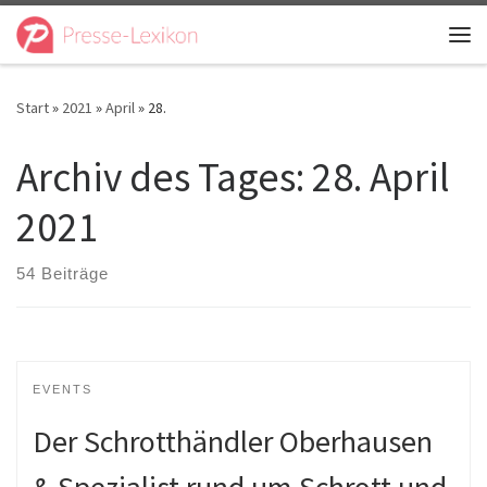
Zum Inhalt springen
Me
Start
»
2021
»
April
»
28.
Archiv des Tages:
28. April
2021
54 Beiträge
EVENTS
Der Schrotthändler Oberhausen
& Spezialist rund um Schrott und