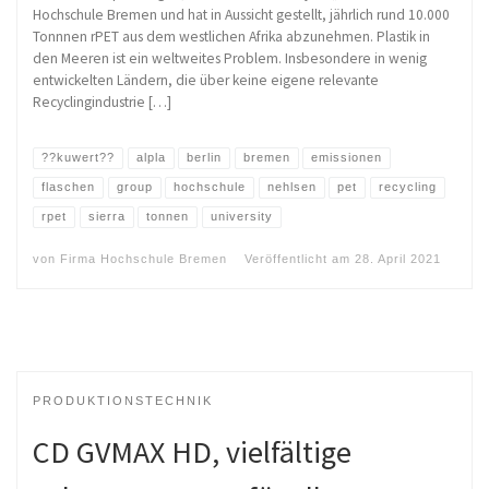
Hochschule Bremen und hat in Aussicht gestellt, jährlich rund 10.000
Tonnnen rPET aus dem westlichen Afrika abzunehmen. Plastik in
den Meeren ist ein weltweites Problem. Insbesondere in wenig
entwickelten Ländern, die über keine eigene relevante
Recyclingindustrie […]
??kuwert??
alpla
berlin
bremen
emissionen
flaschen
group
hochschule
nehlsen
pet
recycling
rpet
sierra
tonnen
university
von
Firma Hochschule Bremen
Veröffentlicht am
28. April 2021
PRODUKTIONSTECHNIK
CD GVMAX HD, vielfältige