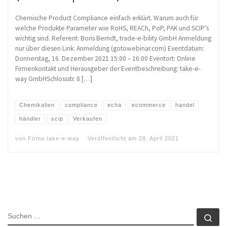
Chemische Product Compliance einfach erklärt. Warum auch für
welche Produkte Parameter wie RoHS, REACh, PoP, PAK und SCIP’s
wichtig sind. Referent: Boris Berndt, trade-e-bility GmbH Anmeldung
nur über diesen Link: Anmeldung (gotowebinar.com) Eventdatum:
Donnerstag, 16. Dezember 2021 15:00 – 16:00 Eventort: Online
Firmenkontakt und Herausgeber der Eventbeschreibung: take-e-
way GmbHSchlossstr. 8 […]
Chemikalien
compliance
echa
ecommerce
handel
händler
scip
Verkaufen
von
Firma take-e-way
Veröffentlicht am
28. April 2021
SUCHE
Su