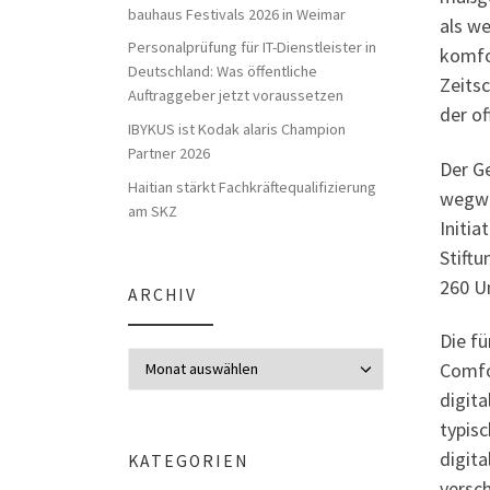
bauhaus Festivals 2026 in Weimar
als w
Personalprüfung für IT-Dienstleister in
komfo
Deutschland: Was öffentliche
Zeits
Auftraggeber jetzt voraussetzen
der of
IBYKUS ist Kodak alaris Champion
Partner 2026
Der G
Haitian stärkt Fachkräftequalifizierung
wegwe
am SKZ
Initi
Stift
260 Un
ARCHIV
Die f
Archiv
Comfo
digita
typis
digit
KATEGORIEN
versch