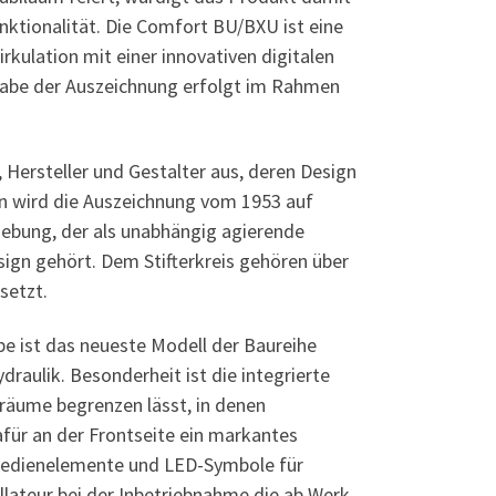
ktionalität. Die Comfort BU/BXU ist eine
kulation mit einer innovativen digitalen
rgabe der Auszeichnung erfolgt im Rahmen
Hersteller und Gestalter aus, deren Design
en wird die Auszeichnung vom 1953 auf
ebung, der als unabhängig agierende
ign gehört. Dem Stifterkreis gehören über
setzt.
e ist das neueste Modell der Baureihe
aulik. Besonderheit ist die integrierte
iträume begrenzen lässt, in denen
für an der Frontseite ein markantes
 Bedienelemente und LED-Symbole für
llateur bei der Inbetriebnahme die ab Werk