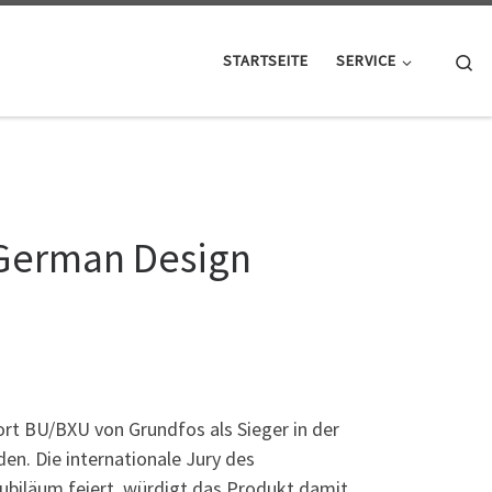
Se
STARTSEITE
SERVICE
German Design
t BU/BXU von Grundfos als Sieger in der
en. Die internationale Jury des
Jubiläum feiert, würdigt das Produkt damit