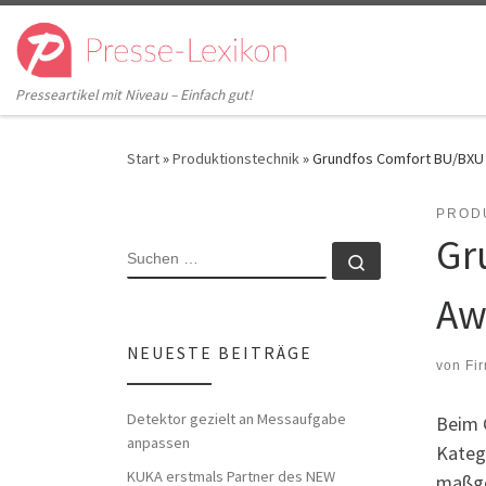
Zum Inhalt springen
Presseartikel mit Niveau – Einfach gut!
Start
»
Produktionstechnik
»
Grundfos Comfort BU/BXU
PROD
Gr
SUCHE
Suchen …
Aw
NEUESTE BEITRÄGE
von
Fi
Detektor gezielt an Messaufgabe
Beim 
anpassen
Katego
KUKA erstmals Partner des NEW
maßgeb