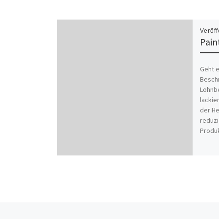
Veröff
Pain
Geht e
Besch
Lohnbe
lackie
der He
reduzi
Produk
Vorheriger Beitrag