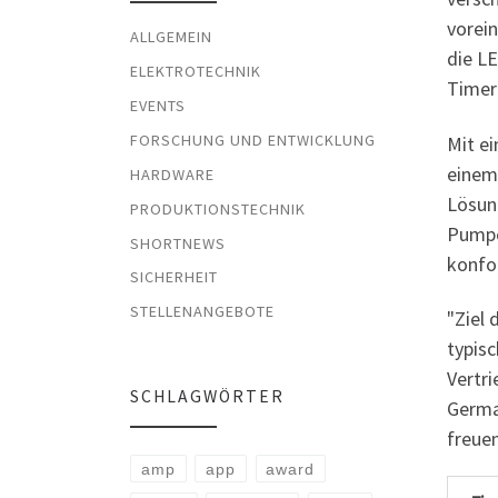
vorei
ALLGEMEIN
die L
ELEKTROTECHNIK
Timerb
EVENTS
FORSCHUNG UND ENTWICKLUNG
Mit e
einem
HARDWARE
Lösun
PRODUKTIONSTECHNIK
Pumpe
SHORTNEWS
konfo
SICHERHEIT
STELLENANGEBOTE
"Ziel 
typisc
Vertr
SCHLAGWÖRTER
Germa
freuen
amp
app
award