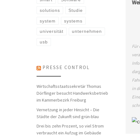
Wei
solutions
Studie
system
systems
universität
unternehmen
usb
Für 
vera
Info
PRESSE CONTROL
darg
Fahr
Wirtschaftsstaatssekretär Thomas
in d
Dörflinger besucht Handwerksbetrieb
Eine
im Kammerbezirk Freiburg
schr
Vernetzung in jeder Hinsicht – Die
Städte der Zukunft sind grün-blau
Drei bis zehn Prozent, so viel Strom
verbraucht ein Aufzug im Gebäude