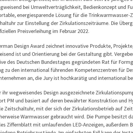
egweisend bei Umweltverträglichkeit, Bedienkonzept und Fun
rtable, energiesparende Lösung für die Trinkwarmwasser-Zir
chaltuhr zur Einstellung der Zirkulationszeiträume. Die Übe
fiziellen Preisverleihung im Februar 2022.
erman Design Award zeichnet innovative Produkte, Projekte, 
isend ist und Orientierung bei der Gestaltung gibt. Vergeb
ative des Deutschen Bundestages gegründeten Rat für Formg
ung zu den international führenden Kompetenzzentren für Des
ternehmen an, die Jury ist hochkarätig und international be
ür ihr wegweisendes Design ausgezeichnete Zirkulationspump
rt PM und basiert auf deren bewährter Konstruktion und Hydr
le Zeitschaltuhr, mit der sich der Zirkulationsbetrieb auf Ze
cherweise Warmwasser gebraucht wird. Die Pumpe besitzt da
ales Ziffernblatt mit umlaufenden LED-Anzeigen, außerdem
iedene Betriebszustände. Im einfachsten Fall kann der Insta