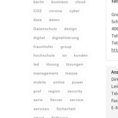
Fir
berlin
business
cloud
CO2
corona
cyber
Gr
data
daten
Sch
406
Datenschutz
design
Tel
digital
digitalisierung
Tel
fraunhofer
group
htt
hochschule
iot
kunden
led
lösung
lösungen
Ans
management
messe
Dir
mobile
online
power
Lei
prof
region
security
Tel
Fax
serie
Server
service
E-M
services
Sicherheit
smart
Software