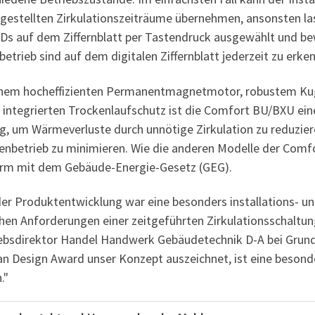
ngestellten Zirkulationszeiträume übernehmen, ansonsten las
EDs auf dem Ziffernblatt per Tastendruck ausgewählt und b
etrieb sind auf dem digitalen Ziffernblatt jederzeit zu erke
inem hocheffizienten Permanentmagnetmotor, robustem Kug
 integrierten Trockenlaufschutz ist die Comfort BU/BXU ein
g, um Wärmeverluste durch unnötige Zirkulation zu reduzier
nbetrieb zu minimieren. Wie die anderen Modelle der Comf
rm mit dem Gebäude-Energie-Gesetz (GEG).
der Produktentwicklung war eine besonders installations- u
hen Anforderungen einer zeitgeführten Zirkulationsschaltun
iebsdirektor Handel Handwerk Gebäudetechnik D-A bei Grund
n Design Award unser Konzept auszeichnet, ist eine besonde
."