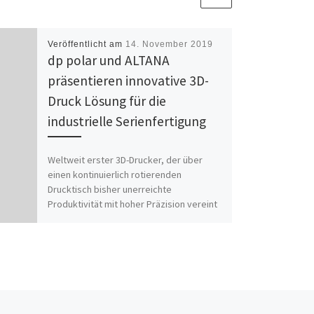
Veröffentlicht am
14. November 2019
dp polar und ALTANA
präsentieren innovative 3D-
Druck Lösung für die
industrielle Serienfertigung
Weltweit erster 3D-Drucker, der über
einen kontinuierlich rotierenden
Drucktisch bisher unerreichte
Produktivität mit hoher Präzision vereint
und damit den Weg vom Prototyping […]
Nä