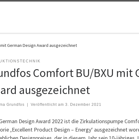
 mit German Design Award ausgezeichnet
UKTIONSTECHNIK
undfos Comfort BU/BXU mit 
ard ausgezeichnet
rma Grundfos
|
Veröffentlicht am
3. Dezember 2021
German Design Award 2022 ist die Zirkulationspumpe Comfor
rie ‚Excellent Product Design – Energy‘ ausgezeichnet word
lichen Designpreises, der in diesem Jahr sein 10-jähriges 