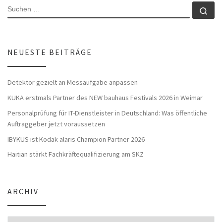
SUCHE
Su
NEUESTE BEITRÄGE
Detektor gezielt an Messaufgabe anpassen
KUKA erstmals Partner des NEW bauhaus Festivals 2026 in Weimar
Personalprüfung für IT-Dienstleister in Deutschland: Was öffentliche
Auftraggeber jetzt voraussetzen
IBYKUS ist Kodak alaris Champion Partner 2026
Haitian stärkt Fachkräftequalifizierung am SKZ
ARCHIV
Archiv