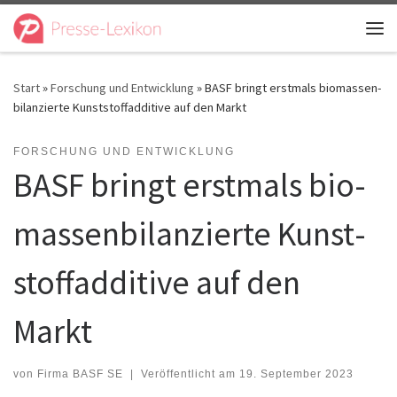
Zum Inhalt springen
Me
Start
»
Forschung und Entwicklung
»
BASF bringt erstmals bio­massen­
bilanzierte Kunst­stoff­additive auf den Markt
FORSCHUNG UND ENTWICKLUNG
BASF bringt erstmals bio­
massen­bilanzierte Kunst­
stoff­additive auf den
Markt
von
Firma BASF SE
|
Veröffentlicht am
19. September 2023