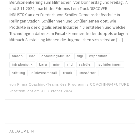
Berufsorientierung zum Mitmachen: Von Donnerstag und Freitag, 7.
und 8.11.2024, macht der Erlebnis-Lern-Truck DISCOVER
INDUSTRY an der Friedrich-von-Schiller Gemeinschaftsschule in
Reilingen Station. Schülerinnen und Schüler lernen dort, wie
Produkte in der digitalisierten Industrie 4.0 entstehen und welche
Technologien dabei zum Einsatz kommen. In der doppelstöckigen
Mitmach-Ausstellung können die Jugendlichen sich selbst an […]
baden
cad
coaching4future
digi
expedition
intralogistik
karg
mint
rfid
schüler
schülerinnen
stiftung
südwestmetall
truck
umstätter
von
Firma Coaching-Teams des Programms COACHING4FUTURE
Veröffentlicht am
31. Oktober 2024
ALLGEMEIN