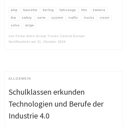
amp
baureihe
berling
fahrzeuge
fmx
kamera
lkw
safety
serie
system
traffic
trucks
vision
volvo
wrige
von
Firma Volvo Group Trucks Central Europe
Veröffentlicht am
31. Oktober 2024
ALLGEMEIN
Schulklassen erkunden
Technologien und Berufe der
Industrie 4.0