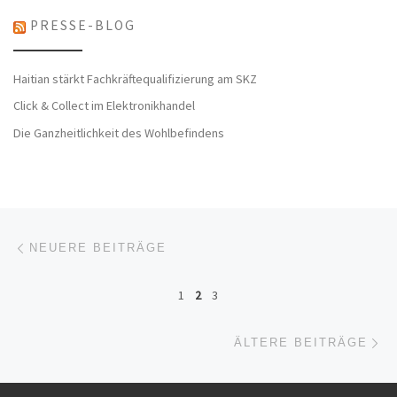
PRESSE-BLOG
Haitian stärkt Fachkräftequalifizierung am SKZ
Click & Collect im Elektronikhandel
Die Ganzheitlichkeit des Wohlbefindens
Beitragsnavigation
Neuere Beiträge
NEUERE BEITRÄGE
1
2
3
Äl
ÄLTERE BEITRÄGE