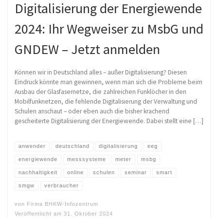
Digitalisierung der Energiewende
2024: Ihr Wegweiser zu MsbG und
GNDEW – Jetzt anmelden
Können wir in Deutschland alles – außer Digitalisierung? Diesen
Eindruck könnte man gewinnen, wenn man sich die Probleme beim
Ausbau der Glasfasernetze, die zahlreichen Funklöcher in den
Mobilfunknetzen, die fehlende Digitalisierung der Verwaltung und
Schulen anschaut – oder eben auch die bisher krachend
gescheiterte Digitalisierung der Energiewende. Dabei stellt eine […]
anwender
deutschland
digitalisierung
eeg
energiewende
messsysteme
meter
msbg
nachhaltigkeit
online
schulen
seminar
smart
smgw
verbraucher
von
Firma BHKW-Infozentrum
Veröffentlicht am
31. Oktober 2024