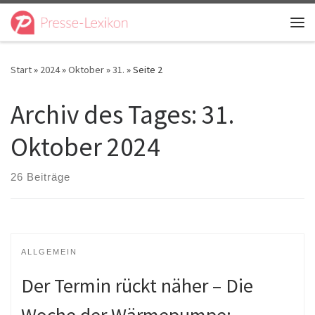
Zum Inhalt springen
Me
Start
»
2024
»
Oktober
»
31.
»
Seite 2
Archiv des Tages:
31.
Oktober 2024
26 Beiträge
ALLGEMEIN
Der Termin rückt näher – Die
Woche der Wärmepumpe: