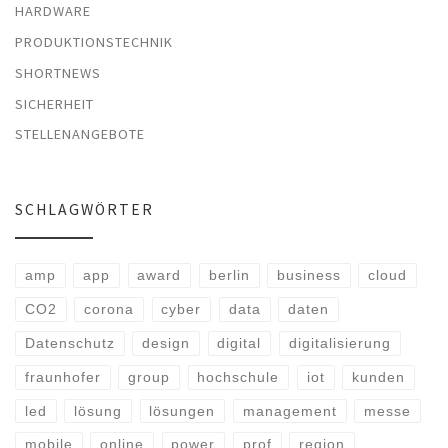
HARDWARE
PRODUKTIONSTECHNIK
SHORTNEWS
SICHERHEIT
STELLENANGEBOTE
SCHLAGWÖRTER
amp
app
award
berlin
business
cloud
CO2
corona
cyber
data
daten
Datenschutz
design
digital
digitalisierung
fraunhofer
group
hochschule
iot
kunden
led
lösung
lösungen
management
messe
mobile
online
power
prof
region