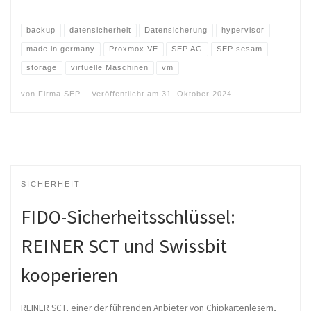
backup
datensicherheit
Datensicherung
hypervisor
made in germany
Proxmox VE
SEP AG
SEP sesam
storage
virtuelle Maschinen
vm
von
Firma SEP
Veröffentlicht am
31. Oktober 2024
SICHERHEIT
FIDO-Sicherheitsschlüssel:
REINER SCT und Swissbit
kooperieren
REINER SCT, einer der führenden Anbieter von Chipkartenlesern,