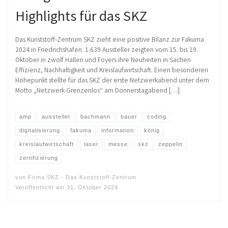
Highlights für das SKZ
Das Kunststoff-Zentrum SKZ zieht eine positive Bilanz zur Fakuma
2024 in Friedrichshafen. 1.639 Aussteller zeigten vom 15. bis 19.
Oktober in zwölf Hallen und Foyers ihre Neuheiten in Sachen
Effizienz, Nachhaltigkeit und Kreislaufwirtschaft. Einen besonderen
Höhepunkt stellte für das SKZ der erste Netzwerkabend unter dem
Motto „Netzwerk Grenzenlos“ am Donnerstagabend […]
amp
aussteller
bachmann
bauer
coding
digitalisierung
fakuma
information
könig
kreislaufwirtschaft
laser
messe
skz
zeppelin
zertifizierung
von
Firma SKZ - Das Kunststoff-Zentrum
Veröffentlicht am
31. Oktober 2024