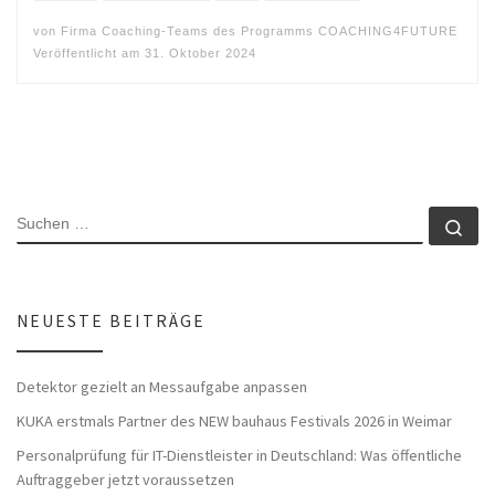
von
Firma Coaching-Teams des Programms COACHING4FUTURE
Veröffentlicht am
31. Oktober 2024
SUCHE
Su
NEUESTE BEITRÄGE
Detektor gezielt an Messaufgabe anpassen
KUKA erstmals Partner des NEW bauhaus Festivals 2026 in Weimar
Personalprüfung für IT-Dienstleister in Deutschland: Was öffentliche
Auftraggeber jetzt voraussetzen