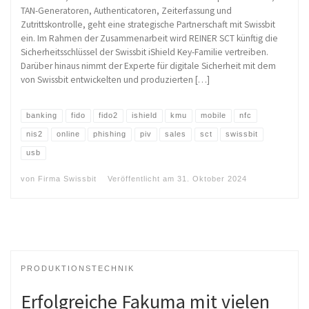
TAN-Generatoren, Authenticatoren, Zeiterfassung und
Zutrittskontrolle, geht eine strategische Partnerschaft mit Swissbit
ein. Im Rahmen der Zusammenarbeit wird REINER SCT künftig die
Sicherheitsschlüssel der Swissbit iShield Key-Familie vertreiben.
Darüber hinaus nimmt der Experte für digitale Sicherheit mit dem
von Swissbit entwickelten und produzierten […]
banking
fido
fido2
ishield
kmu
mobile
nfc
nis2
online
phishing
piv
sales
sct
swissbit
usb
von
Firma Swissbit
Veröffentlicht am
31. Oktober 2024
PRODUKTIONSTECHNIK
Erfolgreiche Fakuma mit vielen