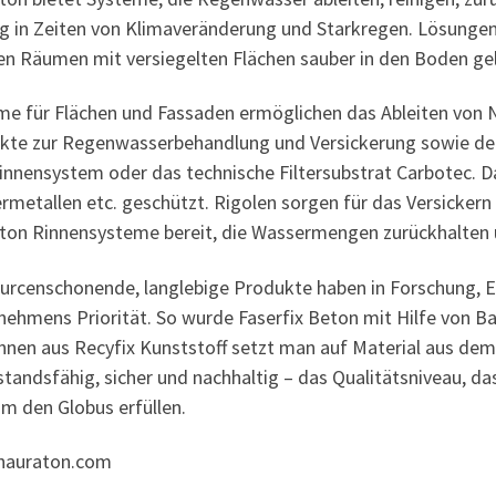
ig in Zeiten von Klimaveränderung und Starkregen. Lösungen
en Räumen mit versiegelten Flächen sauber in den Boden ge
me für Flächen und Fassaden ermöglichen das Ableiten von N
kte zur Regenwasserbehandlung und Versickerung sowie deze
rinnensystem oder das technische Filtersubstrat Carbotec. 
rmetallen etc. geschützt. Rigolen sorgen für das Versicker
ton Rinnensysteme bereit, die Wassermengen zurückhalten 
urcenschonende, langlebige Produkte haben in Forschung, E
nehmens Priorität. So wurde Faserfix Beton mit Hilfe von B
nnen aus Recyfix Kunststoff setzt man auf Material aus dem 
tandsfähig, sicher und nachhaltig – das Qualitätsniveau, d
m den Globus erfüllen.
auraton.com