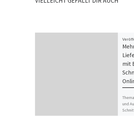
VIELLEICHT GEFÄLLT DIR AUCH
Veröff
Mehr
Lief
mit 
Schn
Onli
Thema:
und Au
Schnit
im Ra
[…]