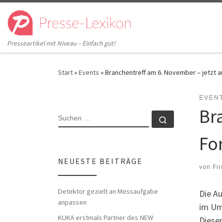
Zum Inhalt springen
Presseartikel mit Niveau – Einfach gut!
Start
»
Events
»
Branchentreff am 6. November – jetzt
EVEN
Br
SUCHE
Suchen …
Fo
NEUESTE BEITRÄGE
von
Fi
Detektor gezielt an Messaufgabe
Die A
anpassen
im Um
KUKA erstmals Partner des NEW
Diese