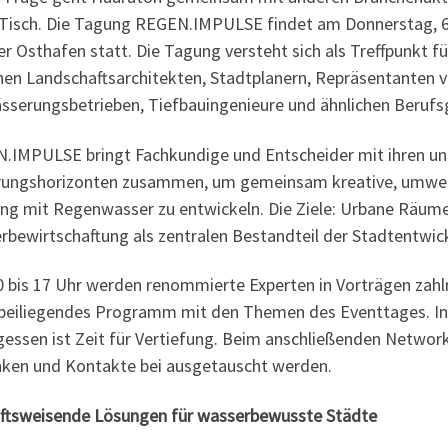
 Tisch. Die Tagung REGEN.IMPULSE findet am Donnerstag, 6
er Osthafen statt. Die Tagung versteht sich als Treffpunkt f
hen Landschaftsarchitekten, Stadtplanern, Repräsentante
sserungsbetrieben, Tiefbauingenieure und ähnlichen Berufs
.IMPULSE bringt Fachkundige und Entscheider mit ihren unte
rungshorizonten zusammen, um gemeinsam kreative, umwelt
g mit Regenwasser zu entwickeln. Die Ziele: Urbane Räume re
rbewirtschaftung als zentralen Bestandteil der Stadtentwic
0 bis 17 Uhr werden renommierte Experten in Vorträgen zahl
 beiliegendes Programm mit den Themen des Eventtages. In
gessen ist Zeit für Vertiefung. Beim anschließenden Networ
ken und Kontakte bei ausgetauscht werden.
ftsweisende Lösungen für wasserbewusste Städte