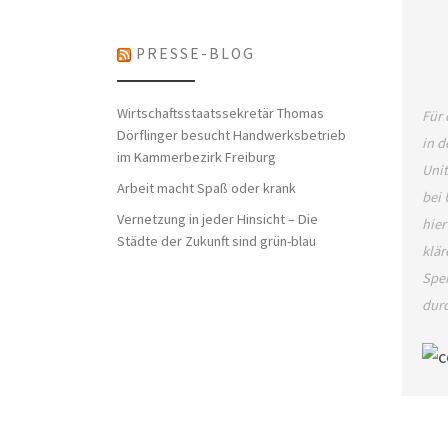
PRESSE-BLOG
Wirtschaftsstaatssekretär Thomas
Für 
Dörflinger besucht Handwerksbetrieb
in d
im Kammerbezirk Freiburg
Unit
Arbeit macht Spaß oder krank
bei 
Vernetzung in jeder Hinsicht – Die
hier
Städte der Zukunft sind grün-blau
klär
Spei
dur