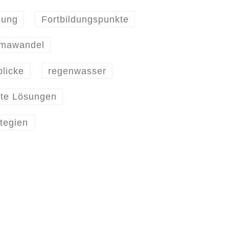
gung
Fortbildungspunkte
imawandel
blicke
regenwasser
te Lösungen
tegien