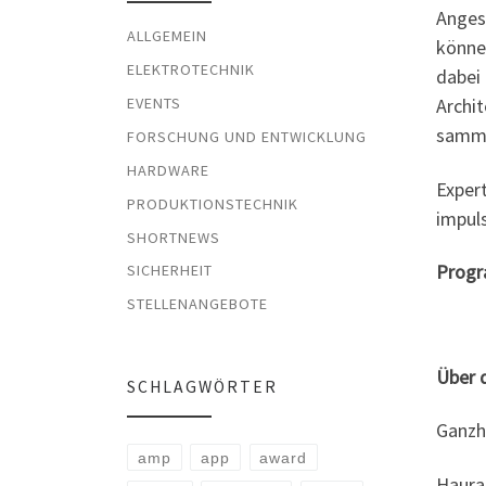
Angesp
ALLGEMEIN
könne
ELEKTROTECHNIK
dabei
EVENTS
Archi
samme
FORSCHUNG UND ENTWICKLUNG
HARDWARE
Exper
PRODUKTIONSTECHNIK
impul
SHORTNEWS
Progr
SICHERHEIT
STELLENANGEBOTE
Über 
SCHLAGWÖRTER
Ganzh
amp
app
award
Haurat