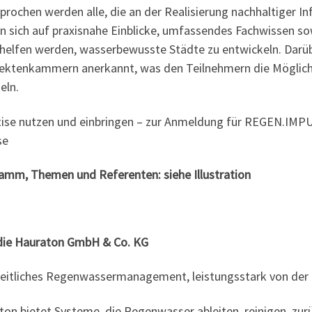
rochen werden alle, die an der Realisierung nachhaltiger Inf
n sich auf praxisnahe Einblicke, umfassendes Fachwissen sow
 helfen werden, wasserbewusste Städte zu entwickeln. Darübe
tektenkammern anerkannt, was den Teilnehmern die Möglichk
ln.
tise nutzen und einbringen – zur Anmeldung für REGEN.IMPU
se
amm, Themen und Referenten: siehe Illustration
die Hauraton GmbH & Co. KG
eitliches Regenwassermanagement, leistungsstark von der 
on bietet Systeme, die Regenwasser ableiten, reinigen, zur