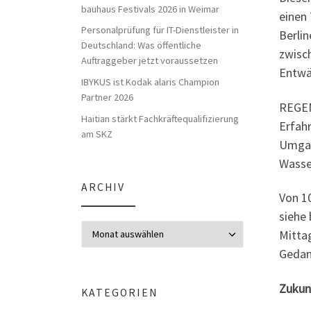
bauhaus Festivals 2026 in Weimar
einen
Personalprüfung für IT-Dienstleister in
Berlin
Deutschland: Was öffentliche
zwisc
Auftraggeber jetzt voraussetzen
Entwä
IBYKUS ist Kodak alaris Champion
Partner 2026
REGEN
Haitian stärkt Fachkräftequalifizierung
Erfah
am SKZ
Umgan
Wasse
ARCHIV
Von 1
siehe
Archiv
Mitta
Gedan
Zukun
KATEGORIEN