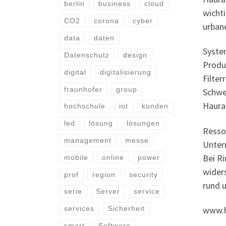
berlin
business
cloud
wicht
CO2
corona
cyber
urban
data
daten
Syste
Datenschutz
design
Produ
digital
digitalisierung
Filter
fraunhofer
group
Schwe
Haura
hochschule
iot
kunden
led
lösung
lösungen
Resso
management
messe
Unter
Bei Ri
mobile
online
power
widers
prof
region
security
rund u
serie
Server
service
services
Sicherheit
www.h
smart
Software