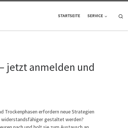
Se
STARTSEITE
SERVICE
– jetzt anmelden und
nd Trockenphasen erfordern neue Strategien
iderstandsfähiger gestaltet werden?
uren nach und holt sie zum Austausch an