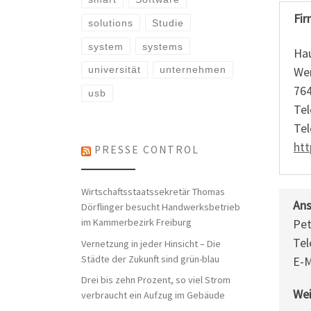
Fir
solutions
Studie
system
systems
Ha
Wer
universität
unternehmen
764
usb
Tel
Tel
ht
PRESSE CONTROL
Wirtschaftsstaatssekretär Thomas
Ans
Dörflinger besucht Handwerksbetrieb
im Kammerbezirk Freiburg
Pet
Tel
Vernetzung in jeder Hinsicht – Die
Städte der Zukunft sind grün-blau
E-M
Drei bis zehn Prozent, so viel Strom
Wei
verbraucht ein Aufzug im Gebäude