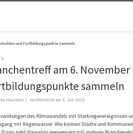
 anmelden und Fortbildungspunkte sammeln
TS
anchentreff am 6. November 
rtbildungspunkte sammeln
rma Hauraton
|
Veröffentlicht am
8. Juli 2025
uswirkungen des Klimawandels mit Starkregenereignissen u
gang mit Regenwasser. Wie können Städte und Kommunen w
r Frage geht Hauraton gemeinsam mit anderen Branchenakte