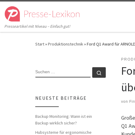
Zum Inhalt springen
Presseartikel mit Niveau – Einfach gut!
Start
»
Produktionstechnik
»
Ford Q1 Award für ARNOLD:
PROD
Fo
SUCHE
Suchen …
üb
NEUESTE BEITRÄGE
von
Fi
Backup Monitoring: Wann ist ein
Große
Backup wirklich sicher?
Q1 Aw
Hubsysteme für ergonomische
Kunde