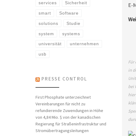
services
Sicherheit
E-M
smart
Software
Wei
solutions
Studie
system
systems
universität
unternehmen
usb
Für 
in d
Unit
PRESSE CONTROL
bei 
hier
First Phosphate unterzeichnet
klär
Vereinbarungen für nicht zu
refundierende Zuwendungen in Höhe
Spei
von 4,84 Mio. $ von der kanadischen
dur
Regierung für Straßeninfrastruktur und
Stromübertragungsleitungen