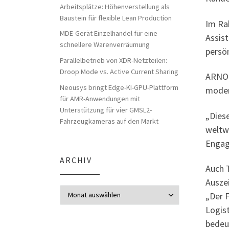
Arbeitsplätze: Höhenverstellung als
Baustein für flexible Lean Production
Im Rah
MDE-Gerät Einzelhandel für eine
Assis
schnellere Warenverräumung
persö
Parallelbetrieb von XDR-Netzteilen:
Droop Mode vs. Active Current Sharing
ARNOL
Neousys bringt Edge-KI-GPU-Plattform
moder
für AMR-Anwendungen mit
Unterstützung für vier GMSL2-
„Diese
Fahrzeugkameras auf den Markt
weltwe
Engage
ARCHIV
Auch 
Ausze
Archiv
„Der F
Logist
bedeu