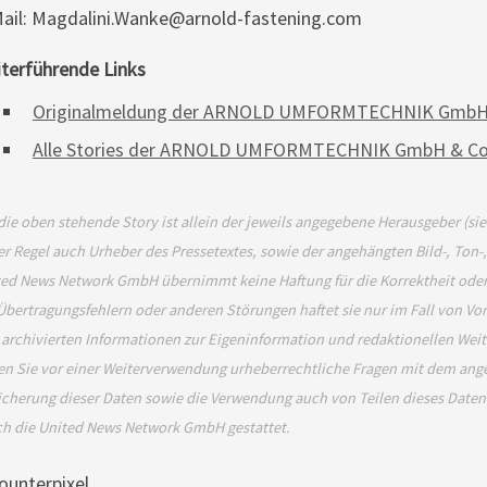
ail: Magdalini.Wanke@arnold-fastening.com
terführende Links
Originalmeldung der ARNOLD UMFORMTECHNIK GmbH 
Alle Stories der ARNOLD UMFORMTECHNIK GmbH & Co
die oben stehende Story ist allein der jeweils angegebene Herausgeber (si
er Regel auch Urheber des Pressetextes, sowie der angehängten Bild-, Ton-
ed News Network GmbH übernimmt keine Haftung für die Korrektheit oder 
Übertragungsfehlern oder anderen Störungen haftet sie nur im Fall von Vor
 archivierten Informationen zur Eigeninformation und redaktionellen Weiter
en Sie vor einer Weiterverwendung urheberrechtliche Fragen mit dem an
cherung dieser Daten sowie die Verwendung auch von Teilen dieses Daten
ch die United News Network GmbH gestattet.