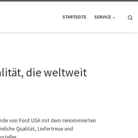
Se
STARTSEITE
SERVICE
ität, die weltweit
de von Ford USA mit dem renommierten
liche Qualität, Liefertreue und
steller.