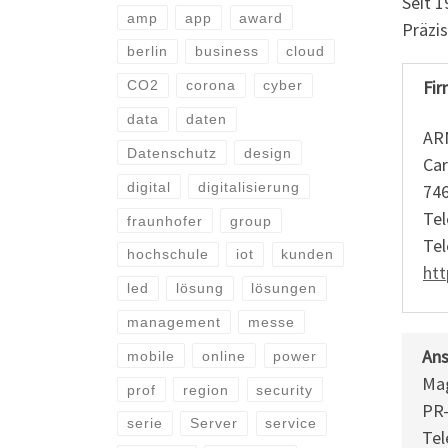
Seit 1
amp
app
award
Präzis
berlin
business
cloud
Fir
CO2
corona
cyber
data
daten
AR
Datenschutz
design
Car
digital
digitalisierung
746
Tel
fraunhofer
group
Tel
hochschule
iot
kunden
htt
led
lösung
lösungen
management
messe
Ans
mobile
online
power
Mag
prof
region
security
PR
serie
Server
service
Tel