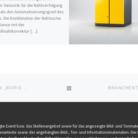
r Sensorik für die Nahtverfolgung
als den Automatisierungsgrad des
. Die Kombination der Nahtsuche
Sense mit der
ißnahtkorrektur […]
ZURÜCK ZUR BEITRAGSL
17 SCHULEN AUS DER REGION STUTTGART MIT DEM „BORIS – BERUFSWAHL-SIEGEL BADEN-WÜRTTEMBERG“ AUSGEZEICHNET
te Event bzw. das Stellenangebot sowie für das angezeigte Bild- und Tonmater
Pressetexte sowie der angehängten Bild-, Ton- und Informationsmaterialien. Die