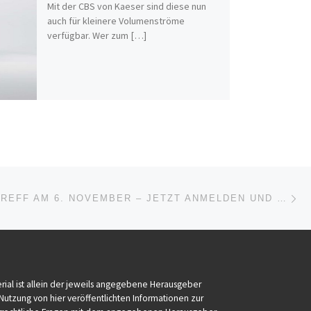
Mit der CBS von Kaeser sind diese nun
auch für kleinere Volumenströme
verfügbar. Wer zum […]
Nä
ISTE
BRANCHENTREFF AM 6. NOVEMBER – JETZT ANMELDEN UND FORTBILDUNGSPUNKTE SAMMELN
ial ist allein der jeweils angegebene Herausgeber
 Nutzung von hier veröffentlichten Informationen zur