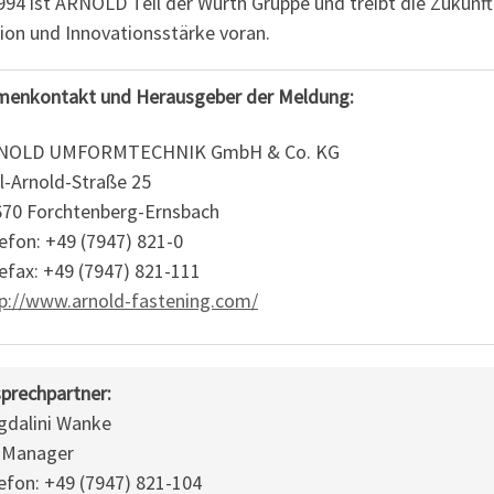
994 ist ARNOLD Teil der Würth Gruppe und treibt die Zukunf
ion und Innovationsstärke voran.
menkontakt und Herausgeber der Meldung:
NOLD UMFORMTECHNIK GmbH & Co. KG
l-Arnold-Straße 25
70 Forchtenberg-Ernsbach
efon: +49 (7947) 821-0
efax: +49 (7947) 821-111
p://www.arnold-fastening.com/
prechpartner:
dalini Wanke
-Manager
efon: +49 (7947) 821-104