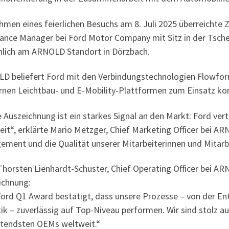
men eines feierlichen Besuchs am 8. Juli 2025 überreichte Z
tance Manager bei Ford Motor Company mit Sitz in der Tsche
nlich am ARNOLD Standort in Dörzbach.
D beliefert Ford mit den Verbindungstechnologien Flowform
nen Leichtbau- und E-Mobility-Plattformen zum Einsatz k
 Auszeichnung ist ein starkes Signal an den Markt: Ford ve
it“, erklärte Mario Metzger, Chief Marketing Officer bei ARN
ment und die Qualität unserer Mitarbeiterinnen und Mitarbe
Thorsten Lienhardt-Schuster, Chief Operating Officer bei A
ichnung:
ord Q1 Award bestätigt, dass unsere Prozesse – von der Entw
ik – zuverlässig auf Top-Niveau performen. Wir sind stolz a
tendsten OEMs weltweit.“