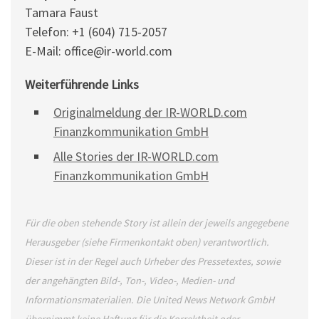
Tamara Faust
Telefon: +1 (604) 715-2057
E-Mail: office@ir-world.com
Weiterführende Links
Originalmeldung der IR-WORLD.com
Finanzkommunikation GmbH
Alle Stories der IR-WORLD.com
Finanzkommunikation GmbH
Für die oben stehende Story ist allein der jeweils angegebene
Herausgeber (siehe Firmenkontakt oben) verantwortlich.
Dieser ist in der Regel auch Urheber des Pressetextes, sowie
der angehängten Bild-, Ton-, Video-, Medien- und
Informationsmaterialien. Die United News Network GmbH