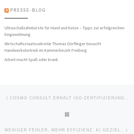
PRESSE-BLOG
Ultraschallzahnbürste für Hund und Katze – Tipps zur erfolgreichen
Eingewöhnung
Wirtschaftsstaatssekretär Thomas Dörflinger besucht
Handwerksbetrieb im Kammerbezirk Freiburg
Arbeit macht Spaß oder krank
Beitragsnavigation
Vorheriger Beitrag
COSMO CONSULT ERHÄLT ISO‑ZERTIFIZIERUNGEN FÜR QUALITÄTS‑ UND INFORMATIONSSICHERHEITS-MANAGEMENT
ZURÜCK ZUR BEITRAGSL
Nä
WENIGER FEHLER, MEHR EFFIZIENZ: KI GEZIELT EINSETZEN ALS FACHPLANER & ERRICHTER