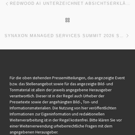
Beitragsnavigation
REDWOOD AI UNTERZEICHNET ABSICHTSERKLÄRUNG ZUR ERFORSCHUNG DER NACHVERFOLGUNG VON KRANKHEITSERREGERN MITTELS KI-GENOMIK AN DER GRENZE ZWISCHEN RUANDA UND DER DEMOKRATISCHEN REPUBLIK KONGO MIT DEM ZIEL, MÖGLICHERWEISE DIE AUSBREITUNG DES EBOLA-VIRUS NACHZU
ZURÜCK ZUR BEITRAGSL
Nä
SYNAXON MANAGED SERVICES SUMMIT 2026 SCHAFFT PRAXISNAHE TAGUNG MIT EHRLICHEM AUSTAUSCH UND AUSBLICK AUF DIE ZUKUNFT FÜR IT-DIENSTLEISTER
Für die oben stehenden Pressemitteilungen, das angezeigte Event
bzw. das Stellenangebot sowie für das angezeigte Bild- und
Tonmaterial ist allein der jeweils angegebene Herausgeber
verantwortlich. Dieser ist in der Regel auch Urheber der
Pressetexte sowie der angehängten Bild-, Ton- und
Informationsmaterialien. Die Nutzung von hier veröffentlichten
Informationen zur Eigeninformation und redaktionellen
Weiterverarbeitung ist in der Regel kostenfrei. Bitte klären Sie vor
einer Weiterverwendung urheberrechtliche Fragen mit dem
angegebenen Herausgeber.