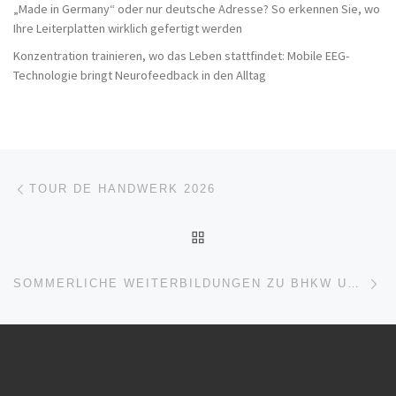
„Made in Germany“ oder nur deutsche Adresse? So erkennen Sie, wo
Ihre Leiterplatten wirklich gefertigt werden
Konzentration trainieren, wo das Leben stattfindet: Mobile EEG-
Technologie bringt Neurofeedback in den Alltag
Beitragsnavigation
Vorheriger Beitrag
TOUR DE HANDWERK 2026
ZURÜCK ZUR BEITRAGSL
Nä
SOMMERLICHE WEITERBILDUNGEN ZU BHKW UND GROSSWÄRMEPUMPEN