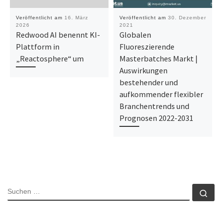
Veröffentlicht am
16. März
Veröffentlicht am
30. Dezember
2026
2021
Redwood AI benennt KI-
Globalen
Plattform in
Fluoreszierende
„Reactosphere“ um
Masterbatches Markt |
Auswirkungen
bestehender und
aufkommender flexibler
Branchentrends und
Prognosen 2022-2031
SUCHE
Su