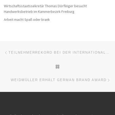
Wirtschaftsstaatssekretär Thomas Dörflinger besucht
Handwerksbetrieb im Kammerbezirk Freiburg
Arbeit macht Spaß oder krank
Beitragsnavigation
Vorheriger Beitrag
TEILNEHMERREKORD BEI DER INTERNATIONALEN JAHRESTAGUNG DES FRAUNHOFER ICT
ZURÜCK ZUR BEITRAGSL
Nä
WEIDMÜLLER ERHÄLT GERMAN BRAND AWARD