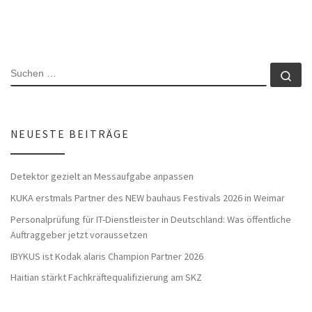
SUCHE
Su
NEUESTE BEITRÄGE
Detektor gezielt an Messaufgabe anpassen
KUKA erstmals Partner des NEW bauhaus Festivals 2026 in Weimar
Personalprüfung für IT-Dienstleister in Deutschland: Was öffentliche
Auftraggeber jetzt voraussetzen
IBYKUS ist Kodak alaris Champion Partner 2026
Haitian stärkt Fachkräftequalifizierung am SKZ