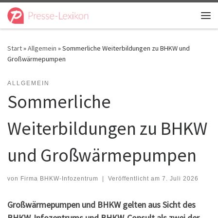
Zum Inhalt springen
Me
Start
»
Allgemein
»
Sommerliche Weiterbildungen zu BHKW und
Großwärmepumpen
ALLGEMEIN
Sommerliche
Weiterbildungen zu BHKW
und Großwärmepumpen
von
Firma BHKW-Infozentrum
|
Veröffentlicht am
7. Juli 2026
Großwärmepumpen und BHKW gelten aus Sicht des
BHKW-Infozentrums und BHKW-Consult als zwei der