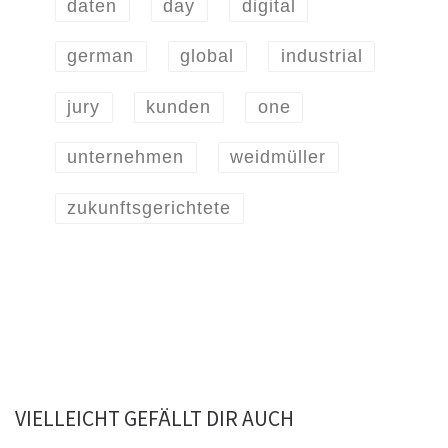
daten
day
digital
german
global
industrial
jury
kunden
one
unternehmen
weidmüller
zukunftsgerichtete
VIELLEICHT GEFÄLLT DIR AUCH