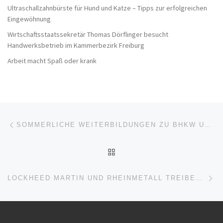
Ultraschallzahnbürste für Hund und Katze – Tipps zur erfolgreichen
Eingewöhnung
Wirtschaftsstaatssekretär Thomas Dörflinger besucht
Handwerksbetrieb im Kammerbezirk Freiburg
Arbeit macht Spaß oder krank
Beitragsnavigation
Vorheriger Beitrag
SOMMERLICHE WEITERBILDUNGEN ZU BHKW UND GROSSWÄRMEPUMPEN
ZURÜCK ZUR BEITRAGSL
Nä
LOCKHEED MARTIN UND RHEINMETALL TREIBEN ATACMS-CO-PRODUKTION IN EUROPA VORAN