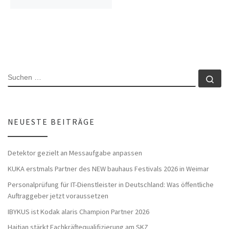
SUCHE
Su
NEUESTE BEITRÄGE
Detektor gezielt an Messaufgabe anpassen
KUKA erstmals Partner des NEW bauhaus Festivals 2026 in Weimar
Personalprüfung für IT-Dienstleister in Deutschland: Was öffentliche
Auftraggeber jetzt voraussetzen
IBYKUS ist Kodak alaris Champion Partner 2026
Haitian stärkt Fachkräftequalifizierung am SKZ