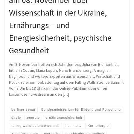
Wissenschaft in der Ukraine,
Ernährungs – und
Energiesicherheit, psychische
Gesundheit
Am 8. November treffen sich John Jumper, Julia von Blumenthal,
Ertharin Cousin, Maria Leptin, Mario Brandenburg, Armaghan
Naghipour und weitere Experten aus Wissenschaft, Wirtschaft und
Politik zu einem Debattentag auf dem Falling Walls Science Summit.
Von 9 Uhr bis 18 Uhr kann das Online-Publikum über einen
kostenlosen Livestream an den […]
berliner senat
Bundesministerium für Bildung und Forschung
circle
energie
ernährungssicherheit
falling walls science summit
helmholtz
Kernenergie
Klimaforschung
merantix
psychische gesundheit