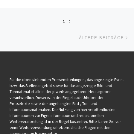
Beitragsnavigation
1
2
Äl
ÄLTERE BEITRÄGE
Für die oben stehenden Pressemitteilungen, das angezeigte Event
bzw. das Stellenangebot sowie für das angezeigte Bild- und
Tonmaterial ist allein der jeweils angegebene Herausgeber
verantwortlich. Dieser ist in der Regel auch Urheber der
Pressetexte sowie der angehängten Bild-, Ton- und
Informationsmaterialien. Die Nutzung von hier veröffentlichten
Informationen zur Eigeninformation und redaktionellen
Weiterverarbeitung ist in der Regel kostenfrei. Bitte klären Sie vor
einer Weiterverwendung urheberrechtliche Fragen mit dem
angegebenen Herausgeber.