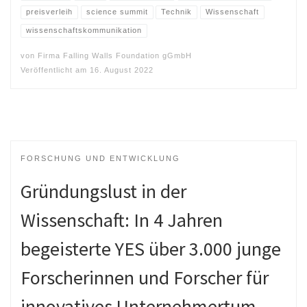
preisverleih
science summit
Technik
Wissenschaft
wissenschaftskommunikation
von
Firma Falling Walls Foundation gGmbH
Veröffentlicht am
16. August 2022
FORSCHUNG UND ENTWICKLUNG
Gründungslust in der
Wissenschaft: In 4 Jahren
begeisterte YES über 3.000 junge
Forscherinnen und Forscher für
innovatives Unternehmertum