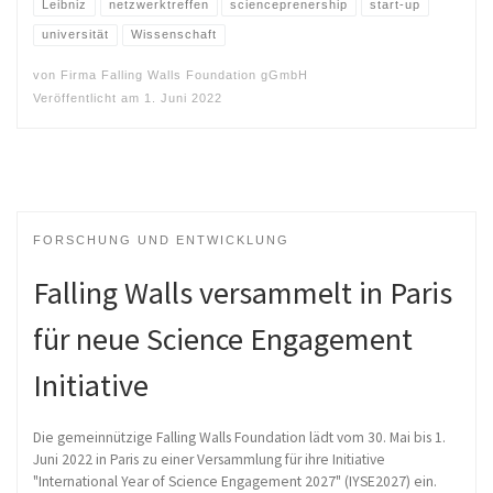
Leibniz
netzwerktreffen
scienceprenership
start-up
universität
Wissenschaft
von
Firma Falling Walls Foundation gGmbH
Veröffentlicht am
1. Juni 2022
FORSCHUNG UND ENTWICKLUNG
Falling Walls versammelt in Paris
für neue Science Engagement
Initiative
Die gemeinnützige Falling Walls Foundation lädt vom 30. Mai bis 1.
Juni 2022 in Paris zu einer Versammlung für ihre Initiative
"International Year of Science Engagement 2027" (IYSE2027) ein.