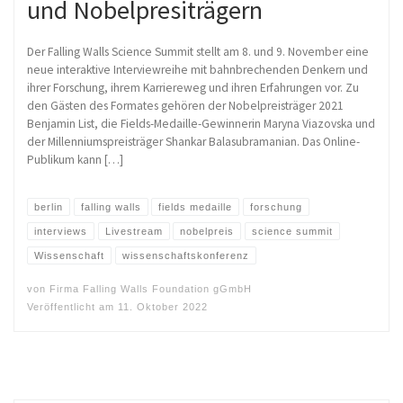
und Nobelpresiträgern
Der Falling Walls Science Summit stellt am 8. und 9. November eine
neue interaktive Interviewreihe mit bahnbrechenden Denkern und
ihrer Forschung, ihrem Karriereweg und ihren Erfahrungen vor. Zu
den Gästen des Formates gehören der Nobelpreisträger 2021
Benjamin List, die Fields-Medaille-Gewinnerin Maryna Viazovska und
der Millenniumspreisträger Shankar Balasubramanian. Das Online-
Publikum kann […]
berlin
falling walls
fields medaille
forschung
interviews
Livestream
nobelpreis
science summit
Wissenschaft
wissenschaftskonferenz
von
Firma Falling Walls Foundation gGmbH
Veröffentlicht am
11. Oktober 2022