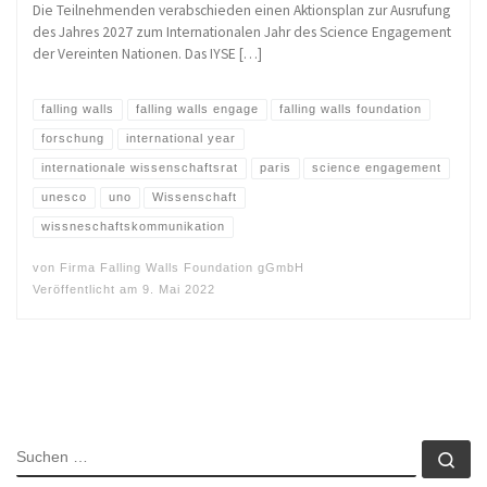
Die Teilnehmenden verabschieden einen Aktionsplan zur Ausrufung
des Jahres 2027 zum Internationalen Jahr des Science Engagement
der Vereinten Nationen. Das IYSE […]
falling walls
falling walls engage
falling walls foundation
forschung
international year
internationale wissenschaftsrat
paris
science engagement
unesco
uno
Wissenschaft
wissneschaftskommunikation
von
Firma Falling Walls Foundation gGmbH
Veröffentlicht am
9. Mai 2022
SUCHE
Su