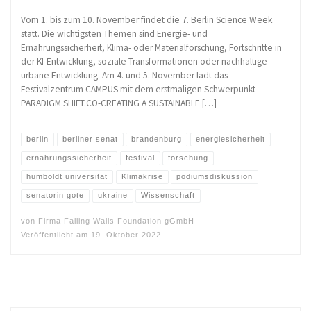
Vom 1. bis zum 10. November findet die 7. Berlin Science Week
statt. Die wichtigsten Themen sind Energie- und
Ernährungssicherheit, Klima- oder Materialforschung, Fortschritte in
der KI-Entwicklung, soziale Transformationen oder nachhaltige
urbane Entwicklung. Am 4. und 5. November lädt das
Festivalzentrum CAMPUS mit dem erstmaligen Schwerpunkt
PARADIGM SHIFT.CO-CREATING A SUSTAINABLE […]
berlin
berliner senat
brandenburg
energiesicherheit
ernährungssicherheit
festival
forschung
humboldt universität
Klimakrise
podiumsdiskussion
senatorin gote
ukraine
Wissenschaft
von
Firma Falling Walls Foundation gGmbH
Veröffentlicht am
19. Oktober 2022