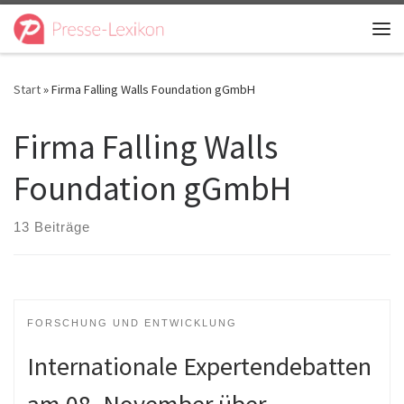
Zum Inhalt springen
Me
Start
»
Firma Falling Walls Foundation gGmbH
Firma Falling Walls
Foundation gGmbH
13 Beiträge
FORSCHUNG UND ENTWICKLUNG
Internationale Expertendebatten
am 08. November über