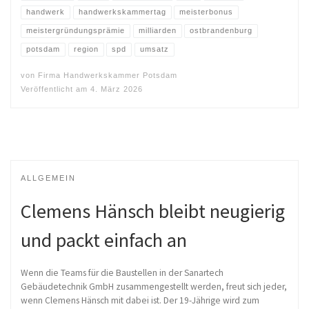
handwerk
handwerkskammertag
meisterbonus
meistergründungsprämie
milliarden
ostbrandenburg
potsdam
region
spd
umsatz
von
Firma Handwerkskammer Potsdam
Veröffentlicht am
4. März 2026
ALLGEMEIN
Clemens Hänsch bleibt neugierig
und packt einfach an
Wenn die Teams für die Baustellen in der Sanartech
Gebäudetechnik GmbH zusammengestellt werden, freut sich jeder,
wenn Clemens Hänsch mit dabei ist. Der 19-Jährige wird zum