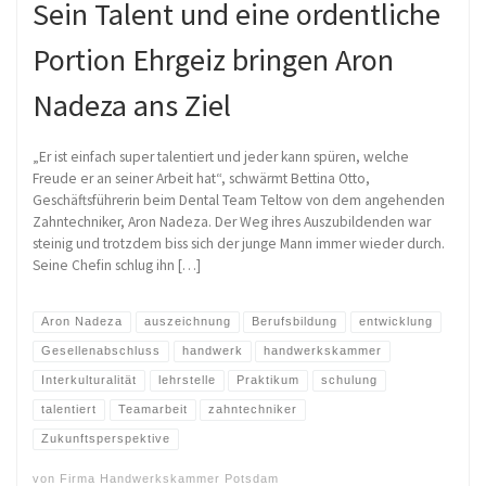
Sein Talent und eine ordentliche
Portion Ehrgeiz bringen Aron
Nadeza ans Ziel
„Er ist einfach super talentiert und jeder kann spüren, welche
Freude er an seiner Arbeit hat“, schwärmt Bettina Otto,
Geschäftsführerin beim Dental Team Teltow von dem angehenden
Zahntechniker, Aron Nadeza. Der Weg ihres Auszubildenden war
steinig und trotzdem biss sich der junge Mann immer wieder durch.
Seine Chefin schlug ihn […]
Aron Nadeza
auszeichnung
Berufsbildung
entwicklung
Gesellenabschluss
handwerk
handwerkskammer
Interkulturalität
lehrstelle
Praktikum
schulung
talentiert
Teamarbeit
zahntechniker
Zukunftsperspektive
von
Firma Handwerkskammer Potsdam