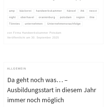
amp
bäckerei
handwerkskammer
hänsel
ihk
nexxt
night
oberhavel
oranienburg
potsdam
region
thie
Tönnies
unternehmen
Unternehmensnachfolge
von
Firma Handwerkskammer Potsdam
Veröffentlicht am
30. September 2025
ALLGEMEIN
Da geht noch was… –
Ausbildungsstart in diesem Jahr
immer noch möglich