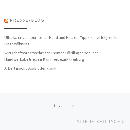
PRESSE-BLOG
Ultraschallzahnbürste für Hund und Katze – Tipps zur erfolgreichen
Eingewöhnung
Wirtschaftsstaatssekretär Thomas Dörflinger besucht
Handwerksbetrieb im Kammerbezirk Freiburg
Arbeit macht Spaß oder krank
Beitragsnavigation
1
2
…
19
Äl
ÄLTERE BEITRÄGE