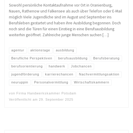
Sowohl persönliche Kontaktaufnahme vor Ort in Oranienburg,
Nauen, Rathenow und Falkensee als auch über Telefon oder E-Mail
möglich Viele Jugendliche sind im August und September ins
Berufsleben gestartet und haben ihre Ausbildung begonnen. Doch
noch sind die Türen für einen Einstieg in eine Berufsausbildung
weiterhin geöffnet. Zahlreiche junge Menschen suchen […]
agentur
aktionstage
ausbildung
Berufliche Perspektiven
berufsausbildung
Berufsberatung
berufsorientierung
handwerk
Jobchancen
jugendförderung
karrierechancen
Nachvermittlungsaktion
neuruppin
Personalvermittlung
Wirtschaftskammern
von
Firma Handwerkskammer Potsdam
Veröffentlicht am
29. September 2025