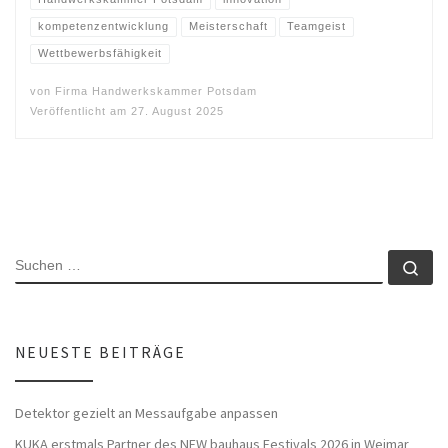
kompetenzentwicklung
Meisterschaft
Teamgeist
Wettbewerbsfähigkeit
von
Firma Handwerkskammer Potsdam
Veröffentlicht am
27. August 2025
SUCHE
Su
NEUESTE BEITRÄGE
Detektor gezielt an Messaufgabe anpassen
KUKA erstmals Partner des NEW bauhaus Festivals 2026 in Weimar