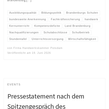
Brandenburg […]
Ausbildungsqualität
Bildungspolitik
Brandenburgs Schulen
bundesweite Anerkennung
Fachkräftesicherung
handwerk
Kernunterricht
Kompetenzdefizite
Land Brandenburg
Nachqualifizierungen
Schulabschlüsse
Schulbetrieb
Stundentafel
Unterrichtsversorgung
Wirtschaftsfähigkeit
von
Firma Handwerkskammer Potsdam
Veröffentlicht am
19. Juni 2026
EVENTS
Pressestatement nach dem
Spitzengespräch des