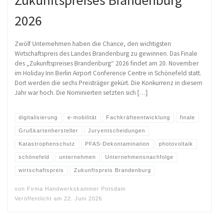
2026
Zwölf Unternehmen haben die Chance, den wichtigsten
Wirtschaftspreis des Landes Brandenburg zu gewinnen. Das Finale
des „Zukunftspreises Brandenburg“ 2026 findet am 20. November
im Holiday Inn Berlin Airport Conference Centre in Schönefeld statt.
Dort werden die sechs Preisträger gekürt. Die Konkurrenz in diesem
Jahr war hoch. Die Nominierten setzten sich […]
digitalisierung
e-mobilität
Fachkräfteentwicklung
finale
Grußkartenhersteller
Juryentscheidungen
Katastrophenschutz
PFAS-Dekontamination
photovoltaik
schönefeld
unternehmen
Unternehmensnachfolge
wirtschaftspreis
Zukunftspreis Brandenburg
von
Firma Handwerkskammer Potsdam
Veröffentlicht am
22. Juni 2026