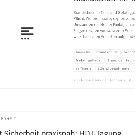
Brandschutz im Tank- und Gefahrgutl
Pflicht. Wo brennbare, explosive od
Umständen ein kleiner Funke, um un
Folgen reichen von schweren Pers
wirtschaftlichen Verlusten aufgrund 
bimschv
brandschutz
brand
Gefahrgutlager
Haus der Techn
raffinerie
störfallbeauftragte
von
Firma Haus der Technik e. V.
HERHEIT
t Sicherheit praxisnah: HDT-Tagung