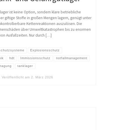
ager ist keine Option, sondern klare betriebliche
er giftige Stoffe in großen Mengen lagern, genügt unter
kontrollierbare Kettenreaktionen auszulösen. Die
onenschäden über Umweltkatastrophen bis zu enormen
von Ausfallzeiten. Nur durch […]
schutzsysteme
Explosionsschutz
ik
hdt
Immissionsschutz
notfallmanagement
tagung
tanklager
Veröffentlicht am
2. März 2026