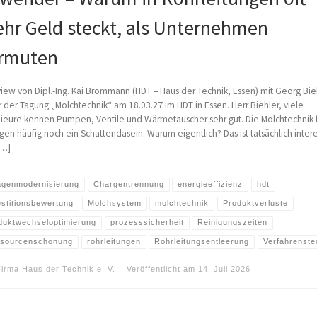
hr Geld steckt, als Unternehmen
rmuten
view von Dipl.-Ing. Kai Brommann (HDT – Haus der Technik, Essen) mit Georg Bie
r der Tagung „Molchtechnik“ am 18.03.27 im HDT in Essen. Herr Biehler, viele
ieure kennen Pumpen, Ventile und Wärmetauscher sehr gut. Die Molchtechnik 
en häufig noch ein Schattendasein. Warum eigentlich? Das ist tatsächlich intere
[…]
agenmodernisierung
Chargentrennung
energieeffizienz
hdt
estitionsbewertung
Molchsystem
molchtechnik
Produktverluste
duktwechseloptimierung
prozesssicherheit
Reinigungszeiten
sourcenschonung
rohrleitungen
Rohrleitungsentleerung
Verfahrenste
Firma Haus der Technik e. V.
Veröffentlicht am
14. Juli 2026