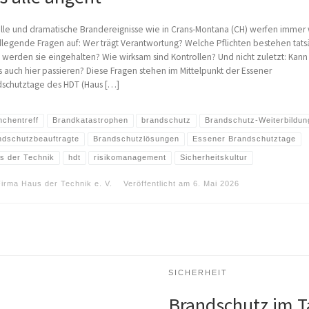
lle und dramatische Brandereignisse wie in Crans-Montana (CH) werfen immer
legende Fragen auf: Wer trägt Verantwortung? Welche Pflichten bestehen tats
 werden sie eingehalten? Wie wirksam sind Kontrollen? Und nicht zuletzt: Kann
 auch hier passieren? Diese Fragen stehen im Mittelpunkt der Essener
schutztage des HDT (Haus […]
nchentreff
Brandkatastrophen
brandschutz
Brandschutz-Weiterbildun
ndschutzbeauftragte
Brandschutzlösungen
Essener Brandschutztage
s der Technik
hdt
risikomanagement
Sicherheitskultur
Firma Haus der Technik e. V.
Veröffentlicht am
6. Mai 2026
SICHERHEIT
Brandschutz im T