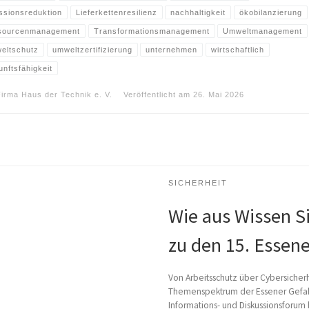
ssionsreduktion
Lieferkettenresilienz
nachhaltigkeit
ökobilanzierung
sourcenmanagement
Transformationsmanagement
Umweltmanagement
eltschutz
umweltzertifizierung
unternehmen
wirtschaftlich
unftsfähigkeit
Firma Haus der Technik e. V.
Veröffentlicht am
26. Mai 2026
SICHERHEIT
Wie aus Wissen Si
zu den 15. Essene
Von Arbeitsschutz über Cybersicherh
Themenspektrum der Essener Gefahr
Informations- und Diskussionsforum b