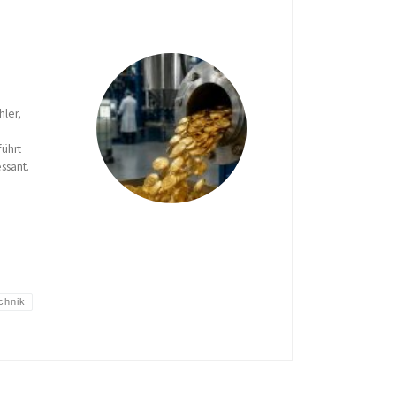
hler,
führt
ssant.
chnik