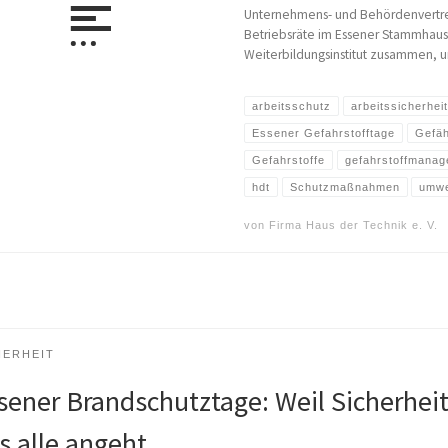
Unternehmens- und Behördenvertrete
Betriebsräte im Essener Stammhaus
Weiterbildungsinstitut zusammen, 
arbeitsschutz
arbeitssicherheit
Essener Gefahrstofftage
Gefäh
Gefahrstoffe
gefahrstoffmana
hdt
Schutzmaßnahmen
umwe
von
Firma Haus der Technik e. V.
HERHEIT
sener Brandschutztage: Weil Sicherhei
s alle angeht