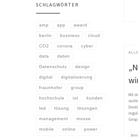
SCHLAGWÖRTER
amp
app
award
berlin
business
cloud
CO2
corona
cyber
ALL
data
daten
„N
Datenschutz
design
wi
digital
digitalisierung
fraunhofer
group
Mit d
hochschule
iot
kunden
wicht
Deuts
led
lösung
lösungen
regul
management
messe
Gespr
mobile
online
power
Bet