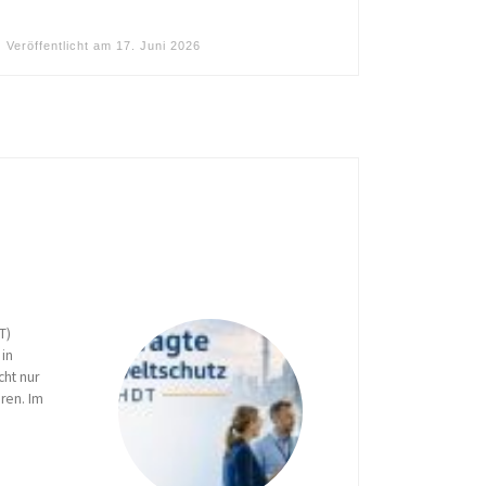
Veröffentlicht am
17. Juni 2026
T)
in
cht nur
eren. Im