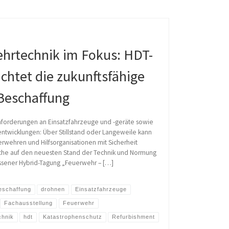
hrtechnik im Fokus: HDT-
chtet die zukunftsfähige
Beschaffung
forderungen an Einsatzfahrzeuge und -geräte sowie
ntwicklungen: Über Stillstand oder Langeweile kann
erwehren und Hilfsorganisationen mit Sicherheit
che auf den neuesten Stand der Technik und Normung
 Essener Hybrid-Tagung „Feuerwehr – […]
eschaffung
drohnen
Einsatzfahrzeuge
Fachausstellung
Feuerwehr
chnik
hdt
Katastrophenschutz
Refurbishment