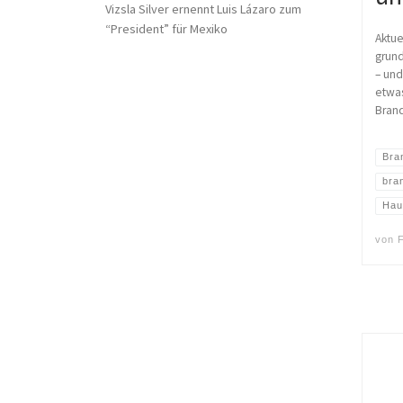
Vizsla Silver ernennt Luis Lázaro zum
“President” für Mexiko
Aktue
grund
– und
etwas
Brand
Bra
bra
Hau
von