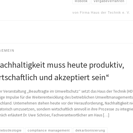
Robotik
vergabeverfahren
von
Firma Haus der Technik e. V.
GEMEIN
achhaltigkeit muss heute produktiv,
rtschaftlich und akzeptiert sein“
er Veranstaltung „Beauftragte im Umweltschutz“ setzt das Haus der Technik (HD
ige Impulse für die Weiterentwicklung des betrieblichen Umweltmanagements 
chland. Unternehmen stehen heute vor der Herausforderung, Nachhaltigkeit ni
atorisch umzusetzen, sondern wirtschaftlich sinnvoll in ihre Prozesse zu integri
äch erläutert Dr. Uwe Schröer, Fachverantwortlicher am Haus […]
riebsökologie
compliance management
dekarbonisierung