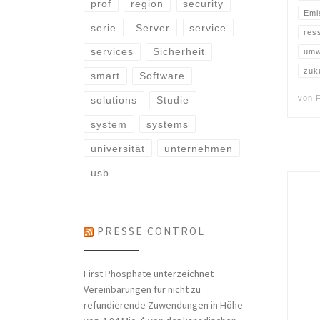
prof
region
security
Emi
serie
Server
service
res
services
Sicherheit
umw
zuk
smart
Software
von
solutions
Studie
system
systems
universität
unternehmen
usb
PRESSE CONTROL
First Phosphate unterzeichnet
Vereinbarungen für nicht zu
refundierende Zuwendungen in Höhe