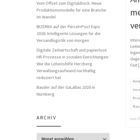
Vom Offset zum Digitaldruck: Neue
me
Produktionsmodelle für eine Branche
im Wandel
ve
BIZERBA auf der Parcel+Post Expo
2026: Intelligente Lösungen für die
Versandlogistik von morgen
Inter
Leite
Digitale Zeitwirtschaft und papierlose
Ingen
HR-Prozesse in sozialen Einrichtungen:
dageg
Wie die Lebenshilfe Herzberg
Fast 
Verwaltungsaufwand nachhaltig
reduziert hat
Anl
Bauder auf der GaLaBau 2026 in
Inv
Nürnberg
Pro
Res
ARCHIV
von
Archiv