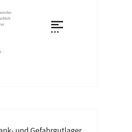
 wieder
ächlich
 so
g
ank- und Gefahrgutlager