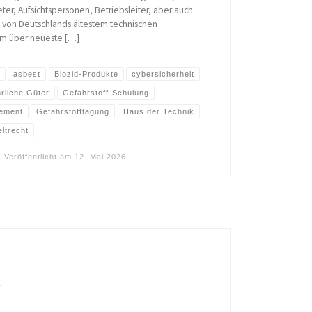
r, Aufsichtspersonen, Betriebsleiter, aber auch
 von Deutschlands ältestem technischen
um über neueste […]
asbest
Biozid-Produkte
cybersicherheit
rliche Güter
Gefahrstoff-Schulung
gement
Gefahrstofftagung
Haus der Technik
ltrecht
Veröffentlicht am
12. Mai 2026
t