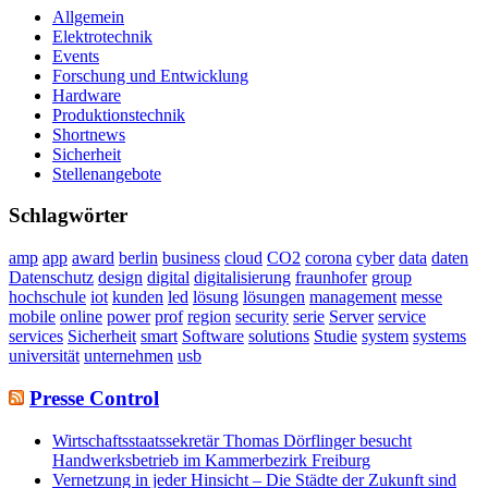
Allgemein
Elektrotechnik
Events
Forschung und Entwicklung
Hardware
Produktionstechnik
Shortnews
Sicherheit
Stellenangebote
Schlagwörter
amp
app
award
berlin
business
cloud
CO2
corona
cyber
data
daten
Datenschutz
design
digital
digitalisierung
fraunhofer
group
hochschule
iot
kunden
led
lösung
lösungen
management
messe
mobile
online
power
prof
region
security
serie
Server
service
services
Sicherheit
smart
Software
solutions
Studie
system
systems
universität
unternehmen
usb
Presse Control
Wirtschaftsstaatssekretär Thomas Dörflinger besucht
Handwerksbetrieb im Kammerbezirk Freiburg
Vernetzung in jeder Hinsicht – Die Städte der Zukunft sind