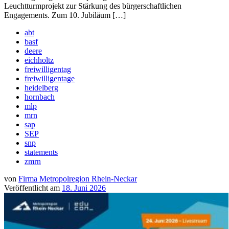
Leuchtturmprojekt zur Stärkung des bürgerschaftlichen
Engagements. Zum 10. Jubiläum […]
abt
basf
deere
eichholtz
freiwilligentag
freiwilligentage
heidelberg
hornbach
mlp
mrn
sap
SEP
snp
statements
zmrn
von
Firma Metropolregion Rhein-Neckar
Veröffentlicht am
18. Juni 2026