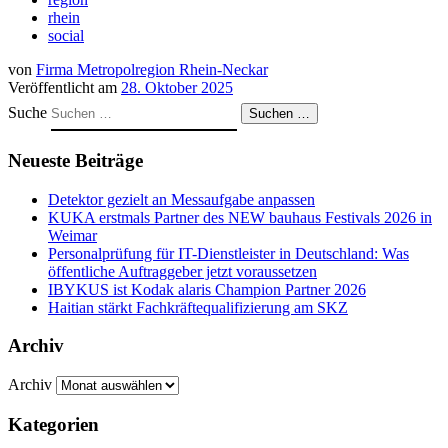
rhein
social
von
Firma Metropolregion Rhein-Neckar
Veröffentlicht am
28. Oktober 2025
Suche
Suchen …
Neueste Beiträge
Detektor gezielt an Messaufgabe anpassen
KUKA erstmals Partner des NEW bauhaus Festivals 2026 in
Weimar
Personalprüfung für IT-Dienstleister in Deutschland: Was
öffentliche Auftraggeber jetzt voraussetzen
IBYKUS ist Kodak alaris Champion Partner 2026
Haitian stärkt Fachkräftequalifizierung am SKZ
Archiv
Archiv
Kategorien