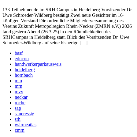
133 Teilnehmende im SRH Campus in Heidelberg Vorsitzender Dr.
Uwe Schroeder-Wildberg bestätigt Zwei neue Gesichter im 16-
köpfigen Vorstand Die ordentliche Mitgliederversammlung des
Vereins Zukunft Metropolregion Rhein-Neckar (ZMRN e.V.) 2026
fand gestern Abend (26.3.25) in den Räumlichkeiten des
SRHCampus in Heidelberg statt. Blick des Vorsitzenden Dr. Uwe
Schroeder-Wildberg auf seine bisherige […]
basf
educon
handwerkerparkausweis
heidelberg
hornbach
mlp
mrn
mvv
neckar
roche
sap
saueressig
srh
wärmeatlas
zmrn