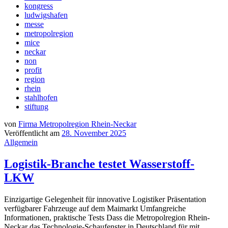
kongress
ludwigshafen
messe
metropolregion
mice
neckar
non
profit
region
rhein
stahlhofen
stiftung
von
Firma Metropolregion Rhein-Neckar
Veröffentlicht am
28. November 2025
Allgemein
Logistik-Branche testet Wasserstoff-
LKW
Einzigartige Gelegenheit für innovative Logistiker Präsentation
verfügbarer Fahrzeuge auf dem Maimarkt Umfangreiche
Informationen, praktische Tests Dass die Metropolregion Rhein-
Neckar das Technologie-Schaufenster in Deutschland für mit