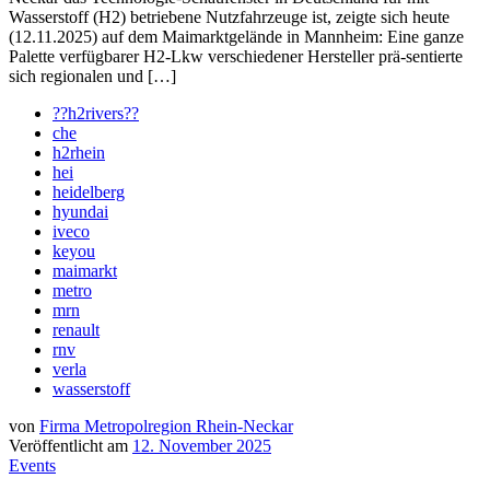
Wasserstoff (H2) betriebene Nutzfahrzeuge ist, zeigte sich heute
(12.11.2025) auf dem Maimarktgelände in Mannheim: Eine ganze
Palette verfügbarer H2-Lkw verschiedener Hersteller prä-sentierte
sich regionalen und […]
??h2rivers??
che
h2rhein
hei
heidelberg
hyundai
iveco
keyou
maimarkt
metro
mrn
renault
rnv
verla
wasserstoff
von
Firma Metropolregion Rhein-Neckar
Veröffentlicht am
12. November 2025
Events