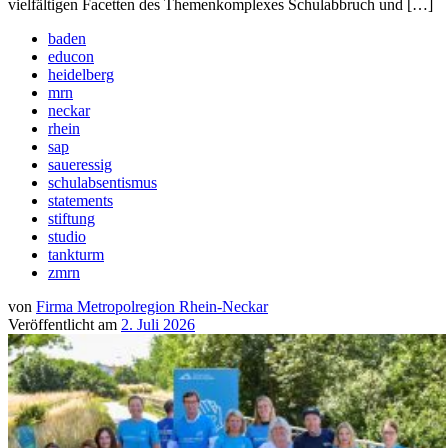
vielfältigen Facetten des Themenkomplexes Schulabbruch und […]
baden
educon
heidelberg
mrn
neckar
rhein
sap
saueressig
schulabsentismus
statements
stiftung
studio
tankturm
zmrn
von
Firma Metropolregion Rhein-Neckar
Veröffentlicht am
2. Juli 2026