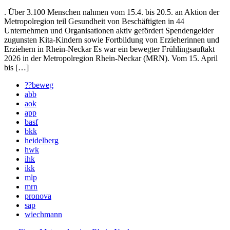
. Über 3.100 Menschen nahmen vom 15.4. bis 20.5. an Aktion der
Metropolregion teil Gesundheit von Beschäftigten in 44
Unternehmen und Organisationen aktiv gefördert Spendengelder
zugunsten Kita-Kindern sowie Fortbildung von Erzieherinnen und
Erziehern in Rhein-Neckar Es war ein bewegter Frühlingsauftakt
2026 in der Metropolregion Rhein-Neckar (MRN). Vom 15. April
bis […]
??beweg
abb
aok
app
basf
bkk
heidelberg
hwk
ihk
ikk
mlp
mrn
pronova
sap
wiechmann