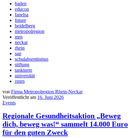
baden
educon
fanelsa
future
heidelberg
metropolregion
mrn
neckar
rhein
sap
schulabsentismus
stiftung
tankturm
universität
zmrn
von
Firma Metropolregion Rhein-Neckar
Veröffentlicht am
16. Juni 2026
Events
Regionale Gesundheitsaktion „Beweg
dich, beweg was!“ sammelt 14.000 Euro
für den guten Zweck