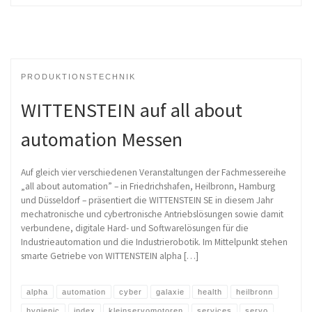
PRODUKTIONSTECHNIK
WITTENSTEIN auf all about
automation Messen
Auf gleich vier verschiedenen Veranstaltungen der Fachmessereihe
„all about automation” – in Friedrichshafen, Heilbronn, Hamburg
und Düsseldorf – präsentiert die WITTENSTEIN SE in diesem Jahr
mechatronische und cybertronische Antriebslösungen sowie damit
verbundene, digitale Hard- und Softwarelösungen für die
Industrieautomation und die Industrierobotik. Im Mittelpunkt stehen
smarte Getriebe von WITTENSTEIN alpha […]
alpha
automation
cyber
galaxie
health
heilbronn
hygienic
index
kleinservomotoren
services
servo