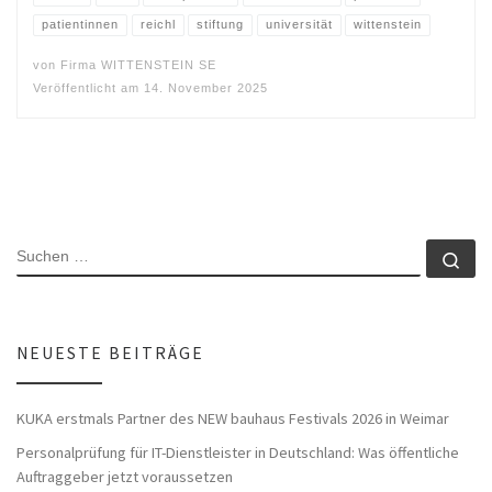
patientinnen
reichl
stiftung
universität
wittenstein
von
Firma WITTENSTEIN SE
Veröffentlicht am
14. November 2025
SUCHE
Su
NEUESTE BEITRÄGE
KUKA erstmals Partner des NEW bauhaus Festivals 2026 in Weimar
Personalprüfung für IT-Dienstleister in Deutschland: Was öffentliche
Auftraggeber jetzt voraussetzen