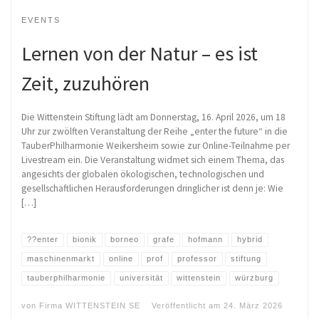
EVENTS
Lernen von der Natur – es ist
Zeit, zuzuhören
Die Wittenstein Stiftung lädt am Donnerstag, 16. April 2026, um 18
Uhr zur zwölften Veranstaltung der Reihe „enter the future“ in die
TauberPhilharmonie Weikersheim sowie zur Online-Teilnahme per
Livestream ein. Die Veranstaltung widmet sich einem Thema, das
angesichts der globalen ökologischen, technologischen und
gesellschaftlichen Herausforderungen dringlicher ist denn je: Wie
[…]
??enter
bionik
borneo
grafe
hofmann
hybrid
maschinenmarkt
online
prof
professor
stiftung
tauberphilharmonie
universität
wittenstein
würzburg
von
Firma WITTENSTEIN SE
Veröffentlicht am
24. März 2026