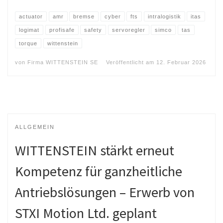
actuator
amr
bremse
cyber
fts
intralogistik
itas
logimat
profisafe
safety
servoregler
simco
tas
torque
wittenstein
von
Firma WITTENSTEIN SE
Veröffentlicht am
12. Februar 2026
ALLGEMEIN
WITTENSTEIN stärkt erneut
Kompetenz für ganzheitliche
Antriebslösungen – Erwerb von
STXI Motion Ltd. geplant