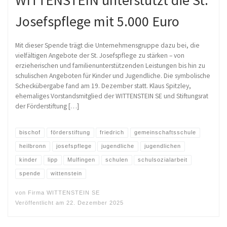
WITTENSTEIN unterstützt die St.
Josefspflege mit 5.000 Euro
Mit dieser Spende trägt die Unternehmensgruppe dazu bei, die
vielfältigen Angebote der St. Josefspflege zu stärken – von
erzieherischen und familienunterstützenden Leistungen bis hin zu
schulischen Angeboten für Kinder und Jugendliche. Die symbolische
Scheckübergabe fand am 19. Dezember statt. Klaus Spitzley,
ehemaliges Vorstandsmitglied der WITTENSTEIN SE und Stiftungsrat
der Förderstiftung […]
bischof
förderstiftung
friedrich
gemeinschaftsschule
heilbronn
josefspflege
jugendliche
jugendlichen
kinder
lipp
Mulfingen
schulen
schulsozialarbeit
spende
wittenstein
von
Firma WITTENSTEIN SE
Veröffentlicht am
22. Dezember 2025