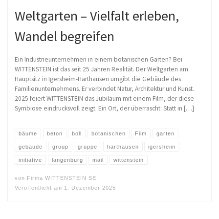
Weltgarten – Vielfalt erleben,
Wandel begreifen
Ein Industrieunternehmen in einem botanischen Garten? Bei
WITTENSTEIN ist das seit 25 Jahren Realität. Der Weltgarten am
Hauptsitz in Igersheim-Harthausen umgibt die Gebäude des
Familienunternehmens. Er verbindet Natur, Architektur und Kunst.
2025 feiert WITTENSTEIN das Jubiläum mit einem Film, der diese
Symbiose eindrucksvoll zeigt. Ein Ort, der überrascht: Statt in […]
bäume
beton
boll
botanischen
Film
garten
gebäude
group
gruppe
harthausen
igersheim
initiative
langenburg
mail
wittenstein
von
Firma WITTENSTEIN SE
Veröffentlicht am
1. Dezember 2025