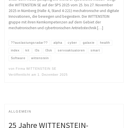
die WITTENSTEIN SE auf der SPS 2025 vom 25. bis 27. November
2025 in Nürnberg (Halle 4, Stand 4-221) mechatronische und digitale
Innovationen, die bewegen und begeistern. Die WITTENSTEIN
gruppe mit ihren Kernkompetenzen auf dem Gebiet der
mechatronischen und cybertronischen Antriebstechnik […]
??auslastungsradar??
alpha
cyber
galaxie
health
index
kit
l3s
l3sk
servoaktuatoren
smart
Software
wittenstein
von
Firma WITTENSTEIN SE
Veröffentlicht am
1. Dezember 2025
ALLGEMEIN
25 Jahre WITTENSTEIN-