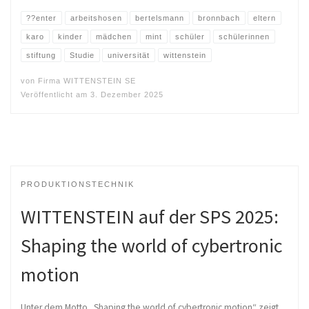
??enter
arbeitshosen
bertelsmann
bronnbach
eltern
karo
kinder
mädchen
mint
schüler
schülerinnen
stiftung
Studie
universität
wittenstein
von
Firma WITTENSTEIN SE
Veröffentlicht am
3. Dezember 2025
PRODUKTIONSTECHNIK
WITTENSTEIN auf der SPS 2025:
Shaping the world of cybertronic
motion
Unter dem Motto „Shaping the world of cybertronic motion“ zeigt