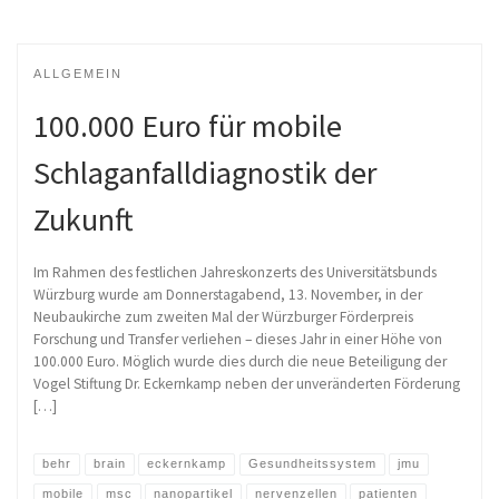
ALLGEMEIN
100.000 Euro für mobile
Schlaganfalldiagnostik der
Zukunft
Im Rahmen des festlichen Jahreskonzerts des Universitätsbunds
Würzburg wurde am Donnerstagabend, 13. November, in der
Neubaukirche zum zweiten Mal der Würzburger Förderpreis
Forschung und Transfer verliehen – dieses Jahr in einer Höhe von
100.000 Euro. Möglich wurde dies durch die neue Beteiligung der
Vogel Stiftung Dr. Eckernkamp neben der unveränderten Förderung
[…]
behr
brain
eckernkamp
Gesundheitssystem
jmu
mobile
msc
nanopartikel
nervenzellen
patienten