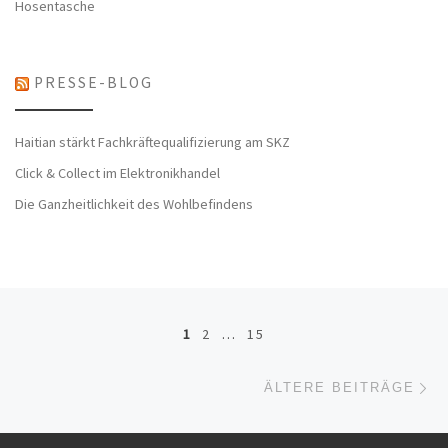
Hosentasche
PRESSE-BLOG
Haitian stärkt Fachkräftequalifizierung am SKZ
Click & Collect im Elektronikhandel
Die Ganzheitlichkeit des Wohlbefindens
Beitragsnavigation
1
2
…
15
Äl
ÄLTERE BEITRÄGE