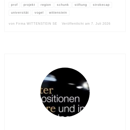
prof
projekt
region
schunk
stiftung
strokecap
universität
vogel
wittenstein
von
Firma WITTENSTEIN SE
Veröffentlicht am
7. Juli 2026